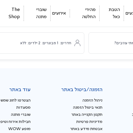
הטבת
מהירי
שוברי
The
עים
אירועים
כאל
החלטה
מתנה
Shop
תי עוזבים?
חדרים:
1
מבוגרים:
2
ילדים:
ללא
הזמנה/ביטול באתר
עוד באתר
ניהול הזמנה
הצטרפו לחוג שמש
תנאי ביטול הזמנה
מסעדות
תקנון הקנייה באתר
שוברי מתנה
מדיניות פרטיות
חבילות אירוח וטיפו
אבטחת מידע באתר
מופע WOW