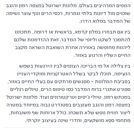
הנופים המרהיבים בעולם. מלונות ישרוטל במצפה רמון והנגב
שוכנים מול דיונות בלתי נגמרות, רכסי הרים ונוף עוצר נשימה
של המדבר במלוא הדרו.
בין אם תבחרו במלון קדמא, בראשית או דרומה, תתכוננו
להתמכר לשקט וליופי של המדבר. זאת ההזדמנות שלכם
ליהנות מחופשה באווירה אחרת השואבת השראה מקצב
החיים השליו והרגוע באזור.
בין צלילה אל מי הבריכה הצוננים לבין הירגעות בשמש
הנעימה, תוכלו לבקר בשלל האטרקציות ומוקדי העניין
בסביבת המלונות - מפגשים מרתקים עם בעלי החיים באזור,
ספורט אתגרי ברוח המדבר כמו טיפוס הרים, טיולים רגליים
במכתש רמון, טיולי ג'יפים וטרקטורונים ועוד. מלונות ישרוטל
במצפה רמון והנגב מעוצבים בסטנדרט גבוה במיוחד במטרה
ליצור חווית נופש שלא תשכחו. כולל ארוחות שף משובחות,
מתחמי ספא מושקעים, וחדרי שינה בעיצוב יוקרתי.