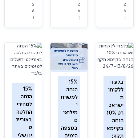
2
2
2
6
6
6
)
)
)
הטבות למשרתי
מילואים
המשלמים
בשובר נופש
כאל
15%
בלעדי
15%
הנחה
ללקוחו
הנחה
למשרת
ת
למהירי
י
ישראכ
החלטה
מילואי
רט 10%
באוריינ
ם
הנחה
ט
במצפה
בקיימא
ירושלי
הימים
תקף: