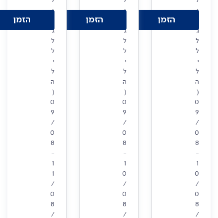
ז
ז
ז
הזמן
הזמן
הזמן
ו
ו
ו
ג
ג
ג
ל
ל
ל
ל
ל
ל
י
י
י
ל
ל
ל
ה
ה
ה
(
(
(
0
0
0
9
9
9
/
/
/
0
0
0
8
8
8
-
-
-
1
1
1
1
0
0
/
/
/
0
0
0
8
8
8
/
/
/