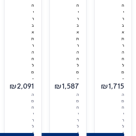
ח
ח
ח
י
י
י
ר
ר
ר
ב
ב
ב
א
א
א
ת
ת
ת
ר
ר
ר
ה
ה
ה
ח
ח
ח
ל
ל
ל
מ
מ
מ
-
-
-
₪
2,091
₪
1,587
₪
1,715
ה
ה
ה
מ
מ
מ
ח
ח
ח
י
י
י
ר
ר
ר
ל
ל
ל
ז
ז
ז