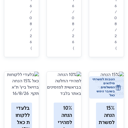
1
1
1
6
6
6
/
/
/
0
0
0
8
8
8
/
/
/
2
2
2
6
6
6
)
)
)
הטבות למשרתי
מילואים
המשלמים
בשובר נופש
כאל
15%
10%
בלעדי
הנחה
הנחה
ללקוחו
למשרת
למהירי
ת כאל