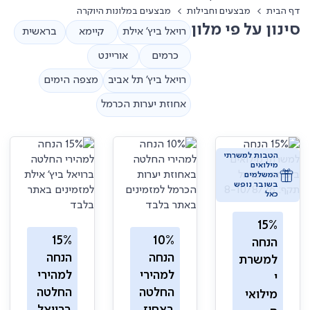
ף הבית
מבצעים וחבילות
מבצעים במלונות היוקרה
ינון על פי מלון
רויאל ביץ' אילת
קיימא
בראשית
כרמים
אוריינט
רויאל ביץ’ תל אביב
מצפה הימים
אחוזת יערות הכרמל
הטבות למשרתי
מילואים
המשלמים
בשובר נופש
כאל
15%
15%
10%
הנחה
הנחה
הנחה
למשרת
למהירי
למהירי
י
החלטה
החלטה
מילואי
באחוז
ברויאל