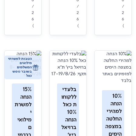
8
8
8
/
/
/
2
2
2
6
6
6
)
)
)
הטבות למשרתי
מילואים
המשלמים
בשובר נופש
כאל
בלעדי
15%
10%
ללקוחו
הנחה
הנחה
ת כאל
למשרת
למהירי
10%
י
החלטה
הנחה
מילואי
במצפה
ברויאל
ם
הימים
ביץ'
בכרמי