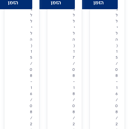
הזמן
הזמן
הזמן
ו
ו
ו
ג
ג
ג
ל
ל
ל
ל
ל
ל
י
י
י
ל
ל
ל
ה
ה
ה
(
(
(
1
1
1
5
7
5
/
/
/
0
0
0
8
8
8
-
-
-
1
1
1
6
8
6
/
/
/
0
0
0
8
8
8
/
/
/
2
2
2