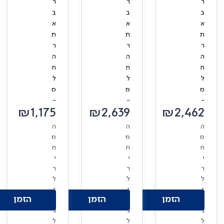
ר
ר
ר
ב
ב
ב
א
א
א
ת
ת
ת
ר
ר
ר
ה
ה
ה
ח
ח
ח
ל
ל
ל
מ
מ
מ
-
-
-
₪
1,175
₪
2,639
₪
2,462
ה
ה
ה
מ
מ
מ
ח
ח
ח
י
י
י
ר
ר
ר
ל
ל
ל
ז
ז
ז
הזמן
הזמן
הזמן
ו
ו
ו
ג
ג
ג
ל
ל
ל