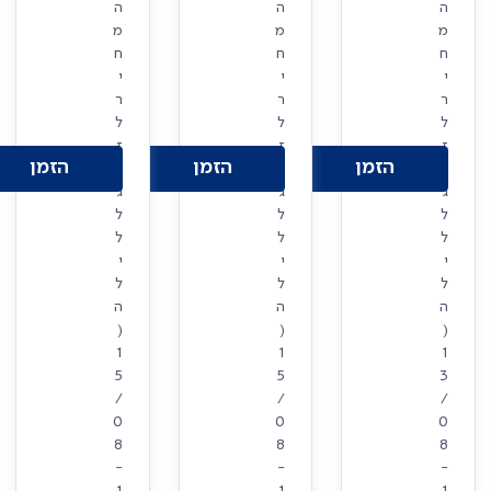
ה
ה
ה
מ
מ
מ
ח
ח
ח
י
י
י
ר
ר
ר
ל
ל
ל
ז
ז
ז
הזמן
הזמן
הזמן
ו
ו
ו
ג
ג
ג
ל
ל
ל
ל
ל
ל
י
י
י
ל
ל
ל
ה
ה
ה
(
(
(
1
1
1
5
5
3
/
/
/
0
0
0
8
8
8
-
-
-