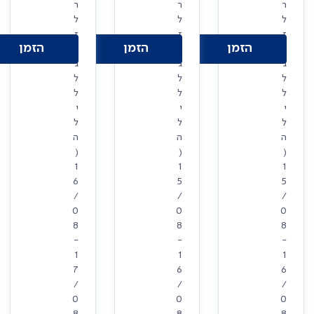
ר
ר
ר
ל
ל
ל
ז
ז
ז
הזמן
הזמן
הזמן
ו
ו
ו
ג
ג
ג
ל
ל
ל
ל
ל
ל
י
י
י
ל
ל
ל
ה
ה
ה
(
(
(
1
1
1
6
5
5
/
/
/
0
0
0
8
8
8
-
-
-
1
1
1
7
6
6
/
/
/
0
0
0