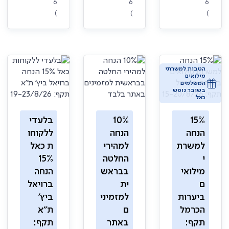
6
6
6
)
)
)
הטבות למשרתי
מילואים
המשלמים
בשובר נופש
כאל
15%
10%
בלעדי
הנחה
הנחה
ללקוחו
למשרת
למהירי
ת כאל
י
החלטה
15%
מילואי
בבראש
הנחה
ם
ית
ברויאל
ביערות
למזמיני
ביץ'
הכרמל
ם
ת"א
תקף:
באתר
תקף: