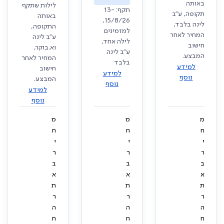
באותה
לילות שתקף
תקף: 13-
תקופה, ע"ב
באותה
15/8/26,
לינה בלבד,
התקופה,
למזמינים
המחיר לאחר
ע"ב לינה
לילה אחד,
חישוב
וא.בוקר,
ע"ב לינה
המבצע.
המחיר לאחר
בלבד
למידע
חישוב
למידע
נוסף
המבצע.
נוסף
למידע
נוסף
מ
מ
מ
ח
ח
ח
י
י
י
ר
ר
ר
ב
ב
ב
א
א
א
ת
ת
ת
ר
ר
ר
ה
ה
ה
ח
ח
ח