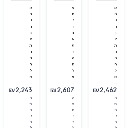
מ
מ
מ
ח
ח
ח
י
י
י
ר
ר
ר
ב
ב
ב
א
א
א
ת
ת
ת
ר
ר
ר
ה
ה
ה
ח
ח
ח
ל
ל
ל
מ
מ
מ
-
-
-
₪
2,243
₪
2,607
₪
2,462
ה
ה
ה
מ
מ
מ
ח
ח
ח
י
י
י
ר
ר
ר
ל
ל
ל