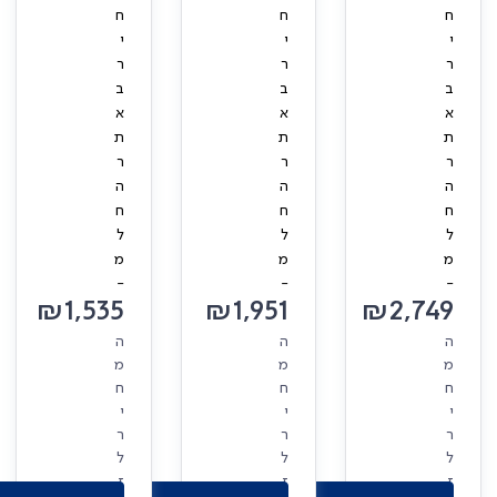
ח
ח
ח
י
י
י
ר
ר
ר
ב
ב
ב
א
א
א
ת
ת
ת
ר
ר
ר
ה
ה
ה
ח
ח
ח
ל
ל
ל
מ
מ
מ
-
-
-
₪
1,535
₪
1,951
₪
2,749
ה
ה
ה
מ
מ
מ
ח
ח
ח
י
י
י
ר
ר
ר
ל
ל
ל
ז
ז
ז