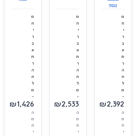
נוסף
מ
מ
מ
ח
ח
ח
י
י
י
ר
ר
ר
ב
ב
ב
א
א
א
ת
ת
ת
ר
ר
ר
ה
ה
ה
ח
ח
ח
ל
ל
ל
מ
מ
מ
-
-
-
₪
1,426
₪
2,533
₪
2,392
ה
ה
ה
מ
מ
מ
ח
ח
ח
י
י
י