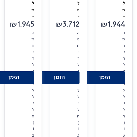
ל
ל
ל
מ
מ
מ
-
-
-
₪
1,945
₪
3,712
₪
1,944
ה
ה
ה
מ
מ
מ
ח
ח
ח
י
י
י
ר
ר
ר
ל
ל
ל
ז
ז
ז
הזמן
הזמן
הזמן
ו
ו
ו
ג
ג
ג
ל
ל
ל
ל
ל
ל
י
י
י
ל
ל
ל
ה
ה
ה
(
(
(
1
1
1
2
3
3