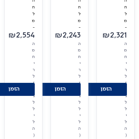
ה
ה
ה
ח
ח
ח
ל
ל
ל
מ
מ
מ
-
-
-
₪
2,554
₪
2,243
₪
2,321
ה
ה
ה
מ
מ
מ
ח
ח
ח
י
י
י
ר
ר
ר
ל
ל
ל
ז
ז
ז
הזמן
הזמן
הזמן
ו
ו
ו
ג
ג
ג
ל
ל
ל
ל
ל
ל
י
י
י
ל
ל
ל
ה
ה
ה
(
(
(