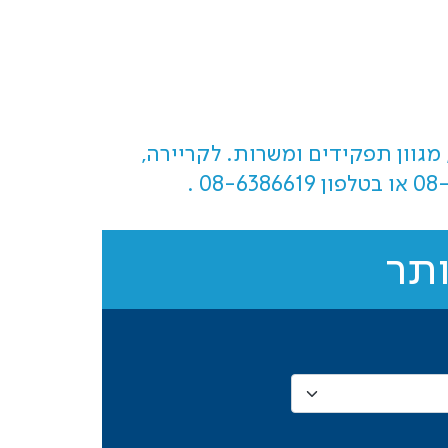
מגוון תפקידים ומשרות. לקריירה,
08
או בטלפון
08-6386619
.
ותר