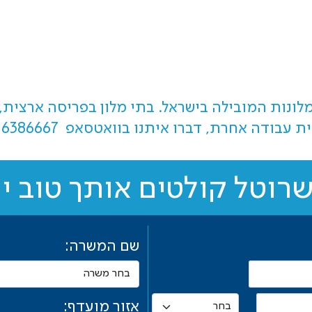
מלונות המובילה בישראל. בתי מלון בפריסה ארצית, 
ית עבודה אחרת, דברו איתנו בוואטסאפ
-6386667
רוטל קולטים אותך טוב י
שם המשרה:
אזור מועדף: