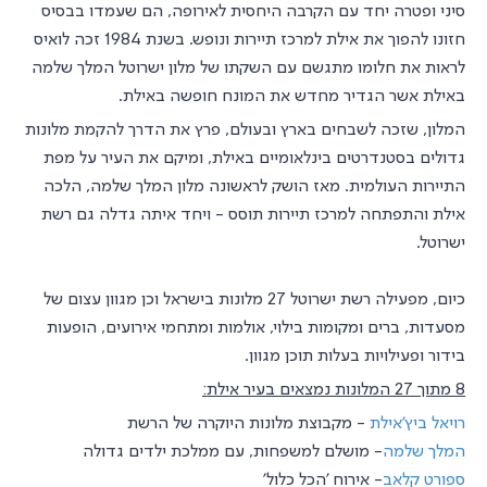
סיני ופטרה יחד עם הקרבה היחסית לאירופה, הם שעמדו בבסיס
חזונו להפוך את אילת למרכז תיירות ונופש. בשנת 1984 זכה לואיס
לראות את חלומו מתגשם עם השקתו של מלון ישרוטל המלך שלמה
באילת אשר הגדיר מחדש את המונח חופשה באילת.
המלון, שזכה לשבחים בארץ ובעולם, פרץ את הדרך להקמת מלונות
גדולים בסטנדרטים בינלאומיים באילת, ומיקם את העיר על מפת
התיירות העולמית. מאז הושק לראשונה מלון המלך שלמה, הלכה
אילת והתפתחה למרכז תיירות תוסס - ויחד איתה גדלה גם רשת
ישרוטל.
כיום, מפעילה רשת ישרוטל 27 מלונות בישראל וכן מגוון עצום של
מסעדות, ברים ומקומות בילוי, אולמות ומתחמי אירועים, הופעות
בידור ופעילויות בעלות תוכן מגוון.
8 מתוך 27 המלונות נמצאים בעיר אילת:
רויאל ביץ'אילת
- מקבוצת מלונות היוקרה של הרשת
המלך שלמה
- מושלם למשפחות, עם ממלכת ילדים גדולה
ספורט קלאב
- אירוח 'הכל כלול'