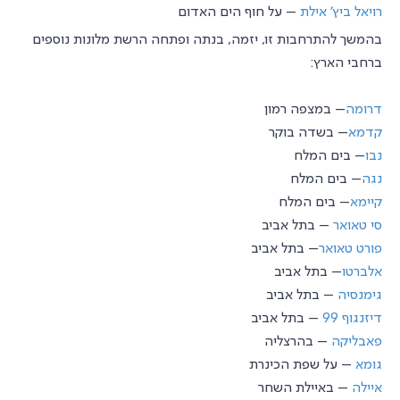
רויאל ביץ' אילת
– על חוף הים האדום
בהמשך להתרחבות זו, יזמה, בנתה ופתחה הרשת מלונות נוספים
ברחבי הארץ:
דרומה
– במצפה רמון
קדמא
– בשדה בוקר
נבו
– בים המלח
נגה
– בים המלח
קיימא
– בים המלח
סי טאואר
– בתל אביב
פורט טאואר
– בתל אביב
אלברטו
– בתל אביב
גימנסיה
– בתל אביב
דיזנגוף 99
– בתל אביב
פאבליקה
– בהרצליה
גומא
– על שפת הכינרת
איילה
– באיילת השחר