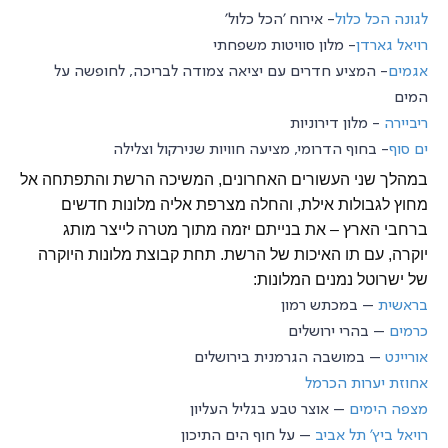
לגונה הכל כלול
- אירוח 'הכל כלול'
רויאל גארדן
- מלון סוויטות משפחתי
אגמים
- המציע חדרים עם יציאה צמודה לבריכה, לחופשה על
המים
ריביירה
- מלון דירוניות
ים סוף
- בחוף הדרומי, מציעה חוויות שנירקול וצלילה
במהלך שני העשורים האחרונים, המשיכה הרשת והתפתחה אל
מחוץ לגבולות אילת, והחלה מצרפת אליה מלונות חדשים
ברחבי הארץ – את בנייתם יזמה מתוך מטרה לייצר מותג
יוקרה, עם תו האיכות של הרשת. תחת קבוצת מלונות היוקרה
של ישרוטל נמנים המלונות:
בראשית
– במכתש רמון
כרמים
– בהרי ירושלים
אוריינט
– במושבה הגרמנית בירושלים
אחוזת יערות הכרמל
מצפה הימים
– אוצר טבע בגליל העליון
רויאל ביץ' תל אביב
– על חוף הים התיכון