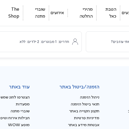
הטבת
מהירי
שוברי
The
עים
אירועים
כאל
החלטה
מתנה
Shop
תי עוזבים?
חדרים:
1
מבוגרים:
2
ילדים:
ללא
הזמנה/ביטול באתר
עוד באתר
ניהול הזמנה
הצטרפו לחוג שמש
תנאי ביטול הזמנה
מסעדות
תקנון הקנייה באתר
שוברי מתנה
מדיניות פרטיות
חבילות אירוח וטיפו
אבטחת מידע באתר
מופע WOW