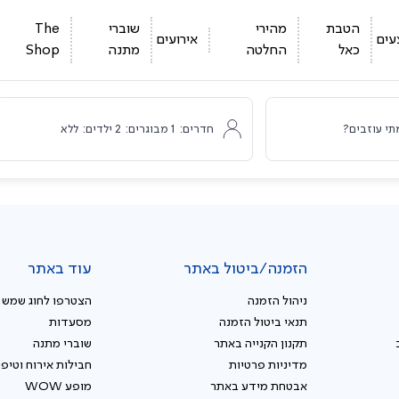
הטבת
מהירי
שוברי
The
עים
אירועים
כאל
החלטה
מתנה
Shop
תי עוזבים?
חדרים:
1
מבוגרים:
2
ילדים:
ללא
הזמנה/ביטול באתר
עוד באתר
ניהול הזמנה
הצטרפו לחוג שמש
תנאי ביטול הזמנה
מסעדות
תקנון הקנייה באתר
שוברי מתנה
מדיניות פרטיות
חבילות אירוח וטיפו
אבטחת מידע באתר
מופע WOW