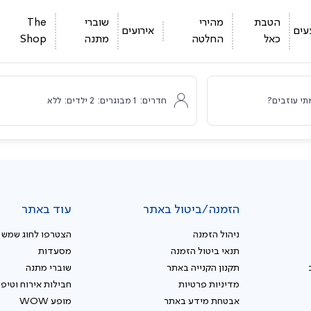
הטבת
מהירי
שוברי
The
עים
אירועים
כאל
החלטה
מתנה
Shop
תי עוזבים?
חדרים:
1
מבוגרים:
2
ילדים:
ללא
הזמנה/ביטול באתר
עוד באתר
ניהול הזמנה
הצטרפו לחוג שמש
תנאי ביטול הזמנה
מסעדות
תקנון הקנייה באתר
שוברי מתנה
מדיניות פרטיות
חבילות אירוח וטיפו
אבטחת מידע באתר
מופע WOW