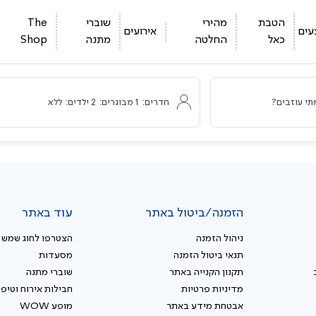
הטבת
מהירי
שוברי
The
עים
אירועים
כאל
החלטה
מתנה
Shop
תי עוזבים?
חדרים:
1
מבוגרים:
2
ילדים:
ללא
הזמנה/ביטול באתר
עוד באתר
ניהול הזמנה
הצטרפו לחוג שמש
תנאי ביטול הזמנה
מסעדות
תקנון הקנייה באתר
שוברי מתנה
מדיניות פרטיות
חבילות אירוח וטיפו
אבטחת מידע באתר
מופע WOW