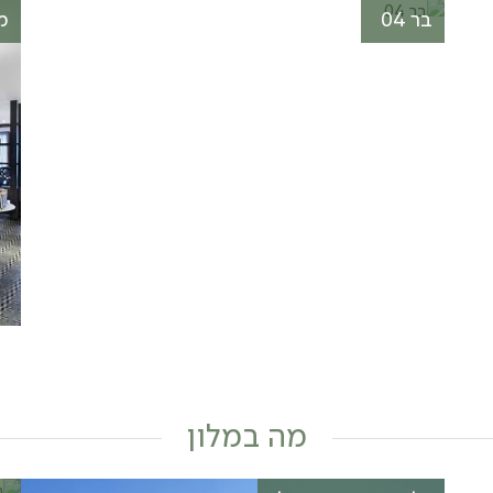
בר 04
מ
מה במלון