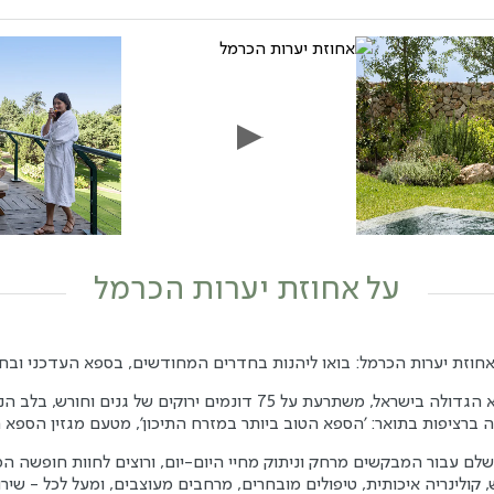
על אחוזת יערות הכרמל
זת יערות הכרמל: בואו ליהנות בחדרים המחודשים, בספא העדכני ובחו
 ירוקים של גנים וחורש, בלב הנוף ההררי של שמורת יערות הכרמל.
רציפות בתואר: 'הספא הטוב ביותר במזרח התיכון', מטעם מגזין הספא הנחשב der
ושלם עבור המבקשים מרחק וניתוק מחיי היום-יום, ורוצים לחוות חופשה ה
, קולינריה איכותית, טיפולים מובחרים, מרחבים מעוצבים, ומעל לכל - שירו