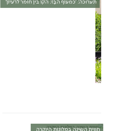
תערוכה: 'כמעוף הבַּז: הקו בין חומר לרעיון'
חווית השינה במלונות היוקרה