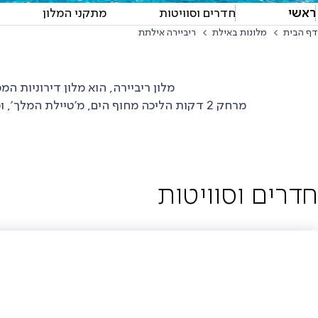
ראשי
חדרים וסוויטות
מתקני המלון
דף הבית
מלונות באילת
ריביירה אילתת
מלון ריביירה, הוא מלון דירוניות המ
מרחק 2 דקות הליכה מחוף הים, מ'טיילת המלך', ומאזור הבילויים והקניות של אילת.
בזכות הדירוניות והסוויטות, המאובזרות במטבחון
מושלמת למשפחות ולקבוצות חברים - ובעיקר למי שמבקש
חדרים וסוויטות
דירוניות הגן נושקות לבריכה ולהן יציאה פרטית אליה, ולחדרי ה
לבריכת השחייה.
במלון ריביירה פועל מינימרקט מצויד היטב, המציע, בין השאר,
במטבחון.
כמו כן תמצאו במלון מתחם פלייזון חדשני עם משחקי מולטימדיה