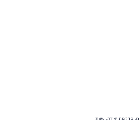
מועד
מינימרקט
ו'פלי
ם, סדנאות יצירה, שעת