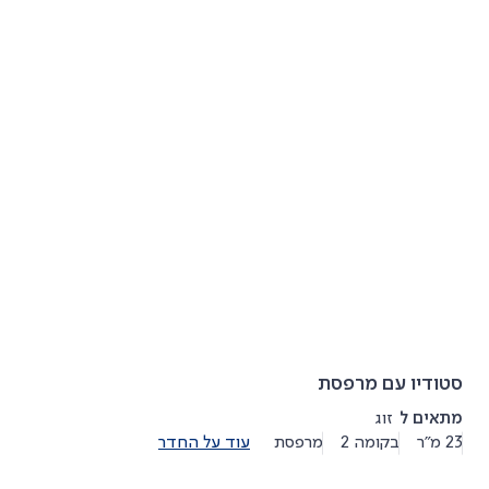
*מקבוצת מלונות Isrotel Collection
*
קרוב לחוף הצפוני של אילת, 'טיילת המלך
*
לכל דירונית מטבחון ופינת אוכל המאפשרים 
*
מושלם למשפחות: מינימרקט במלון, ואזור
סטודיו עם מרפסת
מתאים ל
זוג
23 מ"ר
בקומה 2
מרפסת
עוד על החדר