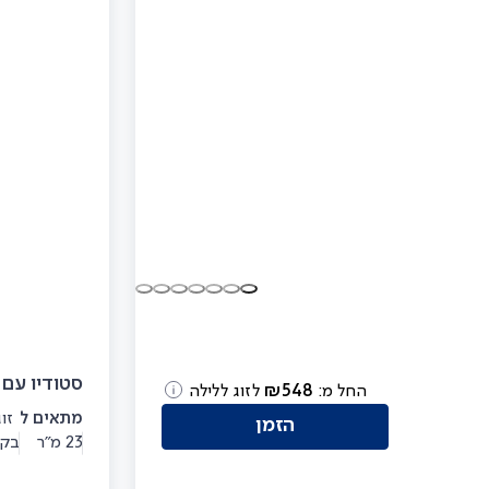
', ומרכז הבילוי והקניות
אירוח של עד-4 איש
 ילדים ומשחקי מולטימדיה
סטודיו עם
החל מ:
548
₪
לזוג ללילה
מתאים ל
זוג
הזמן
23 מ"ר
בקו