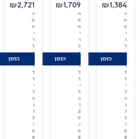
₪
2,721
₪
1,709
₪
1,384
ה
ה
ה
מ
מ
מ
ח
ח
ח
י
י
י
ר
ר
ר
ל
ל
ל
ז
ז
ז
הזמן
הזמן
הזמן
ו
ו
ו
ג
ג
ג
ל
ל
ל
ל
ל
ל
י
י
י
ל
ל
ל
ה
ה
ה
(
(
(
1
2
1
3
0
3
/
/
/
0
0
0
8
8
8