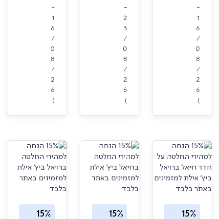
-
-
-
1
2
1
6
3
6
/
/
/
0
0
0
8
8
8
/
/
/
2
2
2
6
6
6
)
)
)
15%
15%
15%