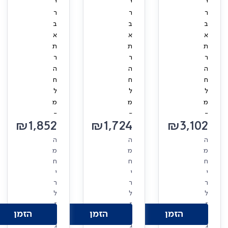
י
י
י
ר
ר
ר
ב
ב
ב
א
א
א
ת
ת
ת
ר
ר
ר
ה
ה
ה
ח
ח
ח
ל
ל
ל
מ
מ
מ
-
-
-
₪
1,852
₪
1,724
₪
3,102
ה
ה
ה
מ
מ
מ
ח
ח
ח
י
י
י
ר
ר
ר
ל
ל
ל
ז
ז
ז
הזמן
הזמן
הזמן
ו
ו
ו
ג
ג
ג