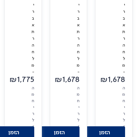
י
י
י
ר
ר
ר
ב
ב
ב
א
א
א
ת
ת
ת
ר
ר
ר
ה
ה
ה
ח
ח
ח
ל
ל
ל
מ
מ
מ
-
-
-
₪
1,775
₪
1,678
₪
1,678
ה
ה
ה
מ
מ
מ
ח
ח
ח
י
י
י
ר
ר
ר
ל
ל
ל
ז
ז
ז
הזמן
הזמן
הזמן
ו
ו
ו