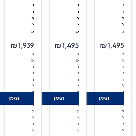
ר
ר
ר
ה
ה
ה
ח
ח
ח
ל
ל
ל
מ
מ
מ
-
-
-
₪
1,939
₪
1,495
₪
1,495
ה
ה
ה
מ
מ
מ
ח
ח
ח
י
י
י
ר
ר
ר
ל
ל
ל
ז
ז
ז
הזמן
הזמן
הזמן
ו
ו
ו
ג
ג
ג
ל
ל
ל
ל
ל
ל
י
י
י
ל
ל
ל