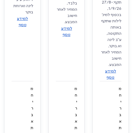
תקף:27/8-
בלבד,
לינה וארוחת
1/9/26,
המחיר לאחר
בוקר
בכפוף למינ'
חישוב
למידע
לילות שתקף
המבצע.
נוסף
באותה
למידע
התקופה,
נוסף
ע"ב לינה
וא.בוקר,
המחיר לאחר
חישוב
המבצע.
למידע
נוסף
מ
מ
מ
ח
ח
ח
י
י
י
ר
ר
ר
ב
ב
ב
א
א
א
ת
ת
ת