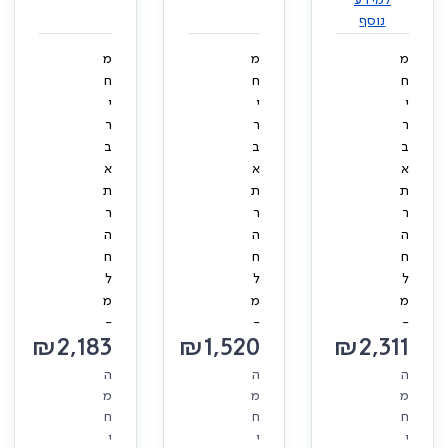
נוסף
מ
מ
מ
ח
ח
ח
י
י
י
ר
ר
ר
ב
ב
ב
א
א
א
ת
ת
ת
ר
ר
ר
ה
ה
ה
ח
ח
ח
ל
ל
ל
מ
מ
מ
-
-
-
₪
2,183
₪
1,520
₪
2,311
ה
ה
ה
מ
מ
מ
ח
ח
ח
י
י
י