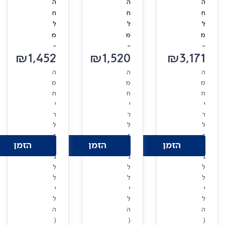
ה
ה
ה
ח
ח
ח
ל
ל
ל
מ
מ
מ
-
-
-
₪
1,452
₪
1,520
₪
3,171
ה
ה
ה
מ
מ
מ
ח
ח
ח
י
י
י
ר
ר
ר
ל
ל
ל
ז
ז
ז
הזמן
הזמן
הזמן
ו
ו
ו
ג
ג
ג
ל
ל
ל
ל
ל
ל
י
י
י
ל
ל
ל
ה
ה
ה
(
(
(