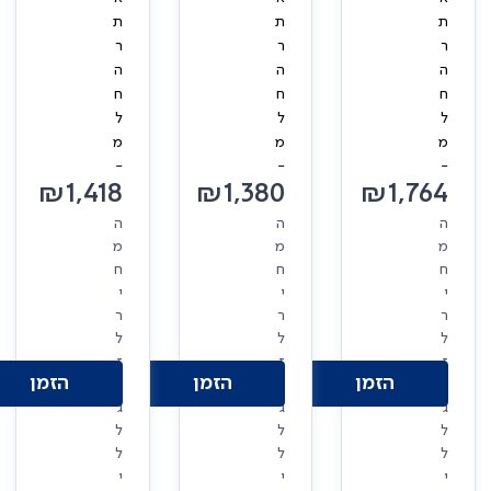
ת
ת
ת
ר
ר
ר
ה
ה
ה
ח
ח
ח
ל
ל
ל
מ
מ
מ
-
-
-
₪
1,418
₪
1,380
₪
1,764
ה
ה
ה
מ
מ
מ
ח
ח
ח
י
י
י
ר
ר
ר
ל
ל
ל
ז
ז
ז
הזמן
הזמן
הזמן
ו
ו
ו
ג
ג
ג
ל
ל
ל
ל
ל
ל
י
י
י