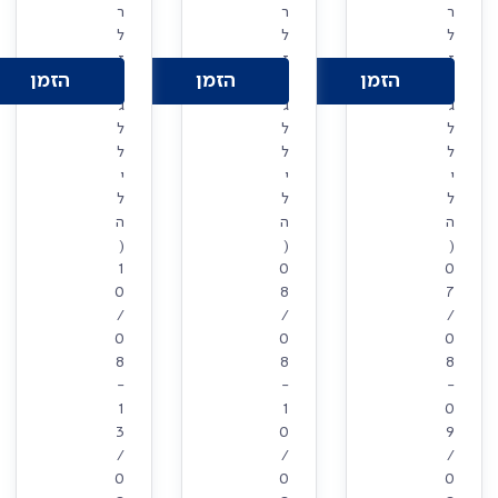
ר
ר
ר
ל
ל
ל
ז
ז
ז
הזמן
הזמן
הזמן
ו
ו
ו
ג
ג
ג
ל
ל
ל
ל
ל
ל
י
י
י
ל
ל
ל
ה
ה
ה
(
(
(
1
0
0
0
8
7
/
/
/
0
0
0
8
8
8
-
-
-
1
1
0
3
0
9
/
/
/
0
0
0