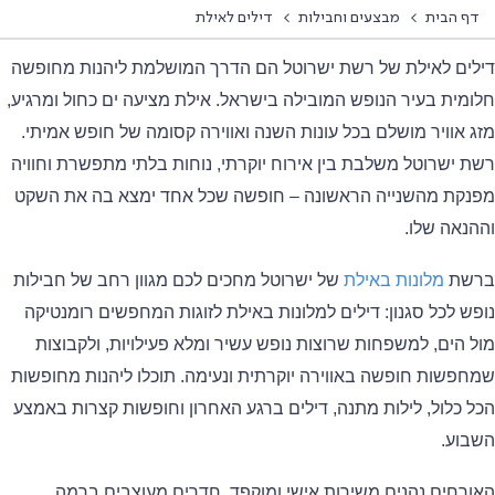
ף הבית
מבצעים וחבילות
דילים לאילת
ים לאילת של רשת ישרוטל הם הדרך המושלמת ליהנות מחופשה
מית בעיר הנופש המובילה בישראל. אילת מציעה ים כחול ומרגיע,
 אוויר מושלם בכל עונות השנה ואווירה קסומה של חופש אמיתי.
 ישרוטל משלבת בין אירוח יוקרתי, נוחות בלתי מתפשרת וחוויה
קת מהשנייה הראשונה – חופשה שכל אחד ימצא בה את השקט
נאה שלו.
שת
מלונות באילת
של ישרוטל מחכים לכם מגוון רחב של חבילות
ש לכל סגנון: דילים למלונות באילת לזוגות המחפשים רומנטיקה
 הים, למשפחות שרוצות נופש עשיר ומלא פעילויות, ולקבוצות
פשות חופשה באווירה יוקרתית ונעימה. תוכלו ליהנות מחופשות
 כלול, לילות מתנה, דילים ברגע האחרון וחופשות קצרות באמצע
וע.
רחים נהנים משירות אישי ומוקפד, חדרים מעוצבים ברמה