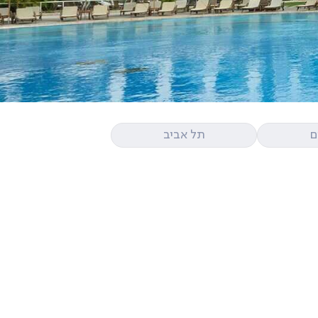
ם
תל אביב