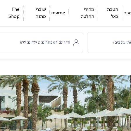
הטבת
מהירי
שוברי
The
עים
אירועים
כאל
החלטה
מתנה
Shop
תי עוזבים?
חדרים:
1
מבוגרים:
2
ילדים:
ללא