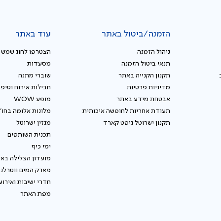
הזמנה/ביטול באתר
עוד באתר
ניהול הזמנה
הצטרפו לחוג שמש
תנאי ביטול הזמנה
מסעדות
תקנון הקנייה באתר
שוברי מתנה
מדיניות פרטיות
חבילות אירוח וטיפו
אבטחת מידע באתר
מופע WOW
תעודת אחריות לחופשה איכותית
מלונות אלומה בחו"
תקנון ישרוטל גיפט קארד
מגזין ישרוטל
תכנית השותפים
ימי כיף
מועדון הצלילה באי
פארק המים ווטרלנ
חדרי ישיבות ואירוע
מפת האתר