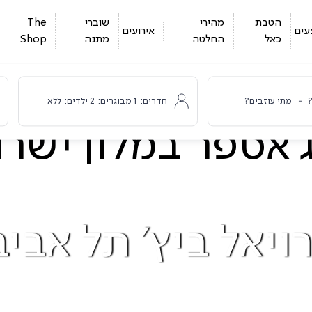
הטבת
מהירי
שוברי
The
עים
אירועים
כאל
החלטה
מתנה
Shop
-
מתי עוזבים?
חדרים:
1
מבוגרים:
2
ילדים:
ללא
י
רויאל ביץ' תל אביב