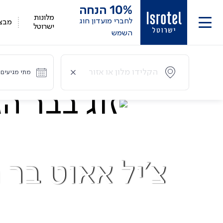
10%
הנחה
מלונות
לחברי מועדון חוג
מבצ
ישרוטל
השמש
מתי מגיעים?
צ'יל אאוט בר 