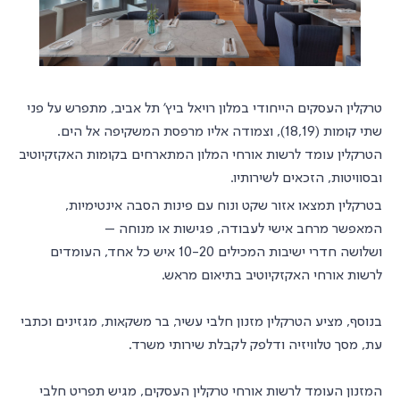
טרקלין העסקים הייחודי במלון רויאל ביץ' תל אביב, מתפרש על פני
שתי קומות (18,19), וצמודה אליו מרפסת המשקיפה אל הים.
הטרקלין עומד לרשות אורחי המלון המתארחים בקומות האקזקיוטיב
ובסוויטות, הזכאים לשירותיו.
בטרקלין תמצאו אזור שקט ונוח עם פינות הסבה אינטימיות,
המאפשר מרחב אישי לעבודה, פגישות או מנוחה –
ושלושה חדרי ישיבות המכילים 10-20 איש כל אחד, העומדים
לרשות אורחי האקזקיוטיב בתיאום מראש.
בנוסף, מציע הטרקלין מזנון חלבי עשיר, בר משקאות, מגזינים וכתבי
עת, מסך טלוויזיה ודלפק לקבלת שירותי משרד.
המזנון העומד לרשות אורחי טרקלין העסקים, מגיש תפריט חלבי