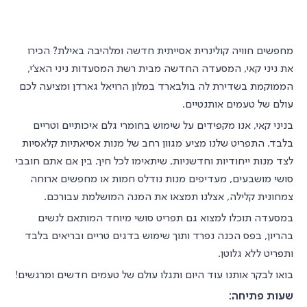
מחפשים חוויה קולינרית אסייתית חדשה ומלהיבה באילת? הכירו
את ניני קאי, המסעדה החדשה מבית רשת המסעדות ניני האצ'י,
הממוקמת בשדירת לה בולבארד במלון הרויאל גארדן ומציעה לכם
עולם של טעמים אותנטיים.
בניני קאי, אנו מקפידים על שימוש בחומרי גלם איכותיים וטריים
בלבד. התפריט שלנו מציע מגוון רחב של מנות אסיאתיות קלאסיות
לצד מנות ייחודיות וחדשניות, שיתאימו לכל חיך. בין אם אתם חובבי
סושי מושבעים, מעדיפים מנות נודלס חמות או מחפשים ארוחה
צמחונית קלילה, אצלנו תמצאו את המנה המושלמת עבורכם.
במסעדה תוכלו למצוא גם תפריט סושי מיוחד המותאם לנשים
בהריון, בפס הכנה נפרד ותוך שימוש בדגים טריים ובריאים בלבד
ותפריט ללא גלוטן.
בואו לבקר אותנו עוד היום ותגלו עולם של טעמים חדשים ומרגשים!
שעות פתיחה: