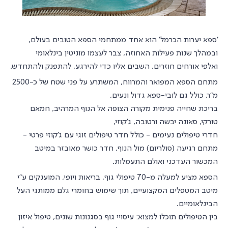
'ספא יערות הכרמל' הוא אחד ממתחמי הספא הטובים בעולם,
ובמהלך שנות פעילות האחוזה, צבר לעצמו מוניטין בינלאומי
ואלפי אורחים חוזרים, השבים אליו כדי להירגע, להתפנק ולהתחדש.
מתחם הספא המפואר והמרווח, המשתרע על פני שטח של כ-2500
מ"ר, כולל גם לובי-ספא גדול ונעים,
בריכת שחייה פנימית מקורה הצופה אל הנוף המרהיב, חמאם
טורקי, סאונה יבשה ורטובה, ג'קוזי,
חדרי טיפולים נעימים - כולל חדר טיפולים זוגי עם ג'קוזי פרטי -
מתחם רגיעה (סולריום) מול הנוף, חדר כושר מאובזר במיטב
המכשור העדכני ואולם התעמלות.
הספא מציע למעלה מ-70 טיפולי גוף, בריאות ויופי, המוענקים ע"י
מיטב המטפלים המקצועיים, תוך שימוש בחומרי גלם ממותגי העל
הבינלאומיים.
בין הטיפולים תוכלו למצוא: עיסויי גוף בסגנונות שונים, טיפול איזון