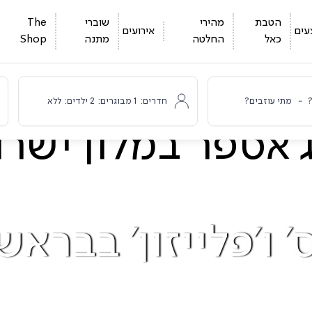
הטבת
מהירי
שוברי
The
עים
אירועים
כאל
החלטה
מתנה
Shop
-
מתי עוזבים?
חדרים:
1
מבוגרים:
2
ילדים:
ללא
י
' ו'פלייזון' בבראש