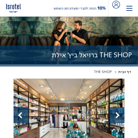
10%
הנחה לחברי מועדון חוג השמש
THE SHOP ברויאל ביץ' אילת
דף הבית
THE SHOP
Previous
Next