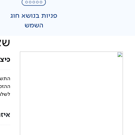
פניות בנושא חוג
השמש
שא
כיצ
התשל
ההזמנ
לשלם 
איז