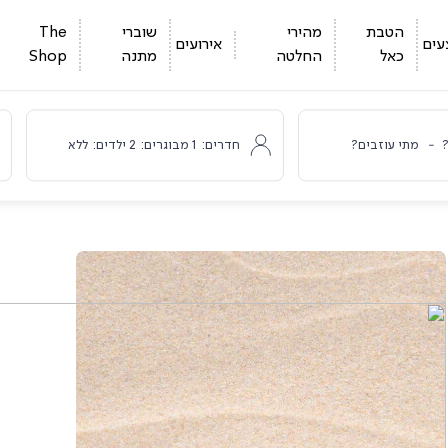
הטבת
מהירי
שוברי
The
עים
אירועים
כאל
החלטה
מתנה
Shop
-
מתי עוזבים?
חדרים:
1
מבוגרים:
2
ילדים:
ללא
י