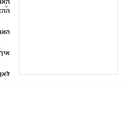
האם
ההז
האם
איך
לאן