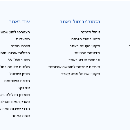
הזמנה/ביטול באתר
עוד באתר
ניהול הזמנה
הצטרפו לחוג שמש
תנאי ביטול הזמנה
מסעדות
תקנון הקנייה באתר
שוברי מתנה
מדיניות פרטיות
חבילות אירוח וטיפו
אבטחת מידע באתר
מופע WOW
תעודת אחריות לחופשה איכותית
מלונות אלומה בחו"
תקנון ישרוטל גיפט קארד
מגזין ישרוטל
תכנית השותפים
ימי כיף
מועדון הצלילה באי
פארק המים ווטרלנ
חדרי ישיבות ואירוע
מפת האתר