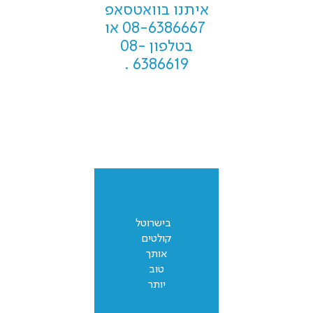
איתנו בוואטסאפ
08-6386667
או
בטלפון
08-
.
6386619
בישרוטל
קולטים
אותך
טוב
יותר